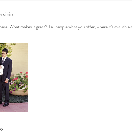
rvicio
ere. What makes it great? Tell people what you offer, where it’s available 
to