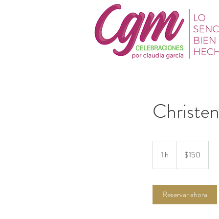
Christen
150
dólares
1 h
1
$150
estadounidenses
Reservar ahora